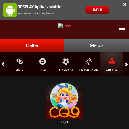
×
BOSPLAY Aplikasi Mobile
UNDUH
Jangan tampilkan lagi hari ini
Daftar
Masuk
SINO
RACE
TOGEL
OLAHRAGA
CRASH GAME
ARCADE
CQ9