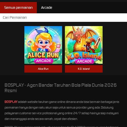
Semua permainan
Arcade
Alice Run
K.O. Island
BOSPLAY - Agen Bandar Taruhan Bola Piala Dunia 2026
Resmi
BOSPLAY
adalah website taruhan game online dimana anda bisa bermain berbagai jenis
permainan hanya dengan satu akun saja untuk semua provider yang ada. Didukung
pelayanan customer service profesional yang online 24/7 setiap harinya siap melayani
dan menanggapi anda secara ramah, cepat dan efesien.