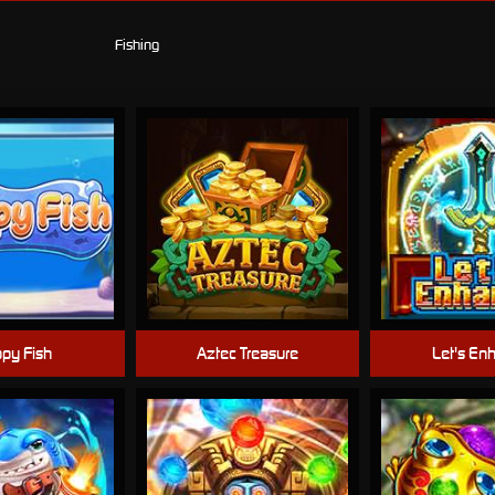
Fishing
py Fish
Aztec Treasure
Let's En