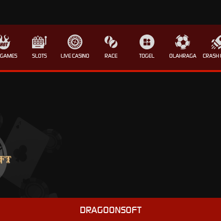
 GAMES
SLOTS
LIVE CASINO
RACE
TOGEL
OLAHRAGA
CRASH
DRAGOONSOFT