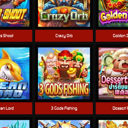
's Shoot
Crazy Orb
Golden 
an Lord
3 Gods Fishing
Dessert 