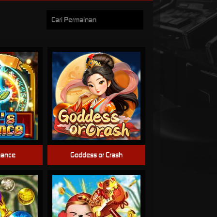
hance
Goddess or Crash