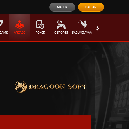
MASUK
DAFTAR
 GAME
ARCADE
POKER
E-SPORTS
SABUNG AYAM
PROMOSI