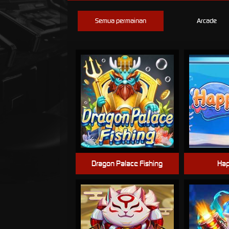
Semua permainan
Arcade
Dragon Palace Fishing
Hap