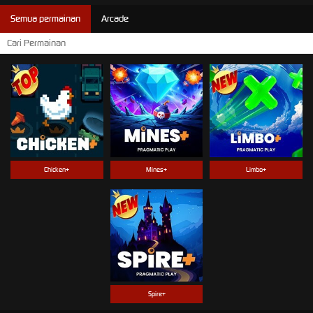
Semua permainan
Arcade
Chicken+
Mines+
Limbo+
Spire+