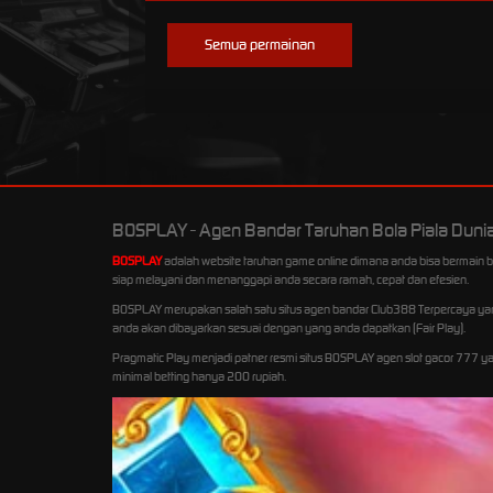
Semua permainan
BOSPLAY - Agen Bandar Taruhan Bola Piala Dun
BOSPLAY
adalah website taruhan game online dimana anda bisa bermain b
siap melayani dan menanggapi anda secara ramah, cepat dan efesien.
BOSPLAY merupakan salah satu situs agen bandar Club388 Terpercaya ya
anda akan dibayarkan sesuai dengan yang anda dapatkan (Fair Play).
Pragmatic Play menjadi patner resmi situs BOSPLAY agen slot gacor 777 yan
minimal betting hanya 200 rupiah.