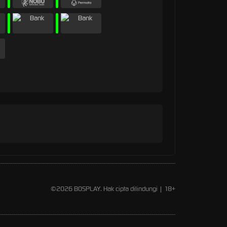
©2026 BOSPLAY. Hak cipta dilindungi | 18+