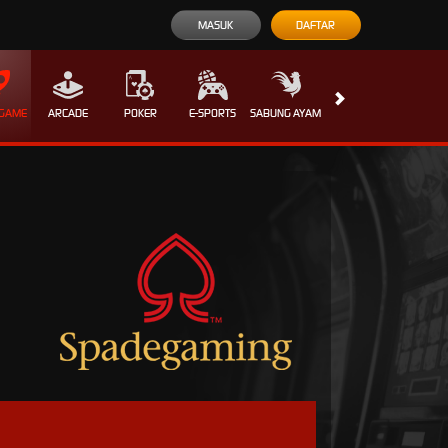
MASUK
DAFTAR
 GAME
ARCADE
POKER
E-SPORTS
SABUNG AYAM
PROMOSI