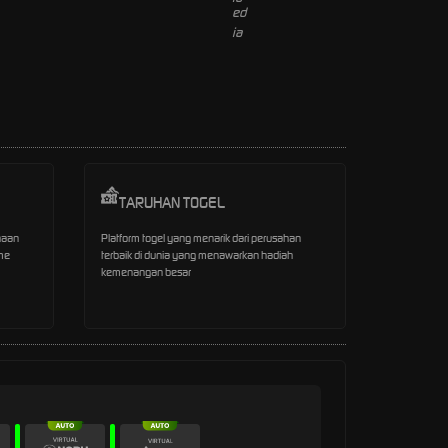
TARUHAN TOGEL
haan
Platform togel yang menarik dari perusahan
ame
terbaik di dunia yang menawarkan hadiah
kemenangan besar