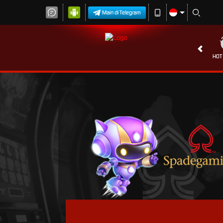
Main di Telegram
HOT