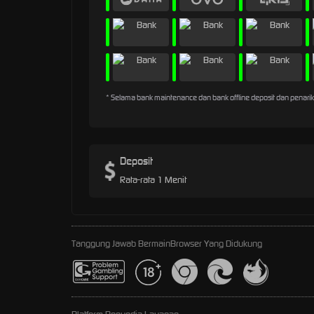
* Selama bank maintenance dan bank offline deposit dan penarik
Deposit
Rata-rata 1 Menit
Tanggung Jawab Bermain
Browser Yang Didukung