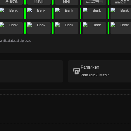
an tidak dapat diproses
Penarikan
Rata-rata 2 Menit