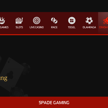
 GAMES
SLOTS
LIVE CASINO
RACE
TOGEL
OLAHRAGA
CRASH
SPADE GAMING