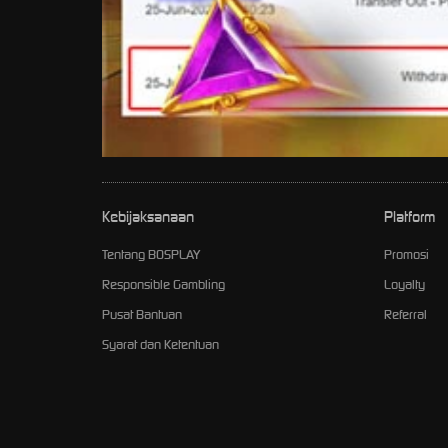
Kebijaksanaan
Platform
Tentang BOSPLAY
Promosi
Responsible Gambling
Loyalty
Pusat Bantuan
Referral
Syarat dan Ketentuan