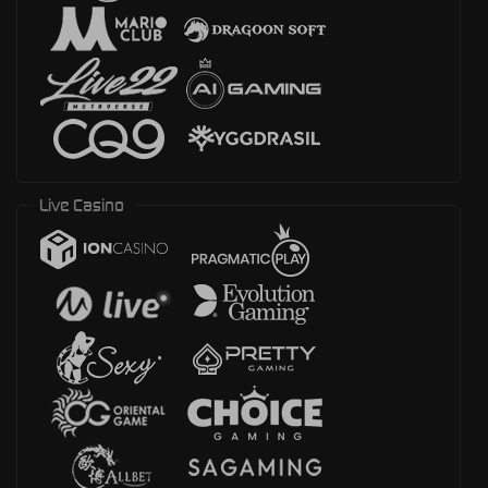
Live Casino