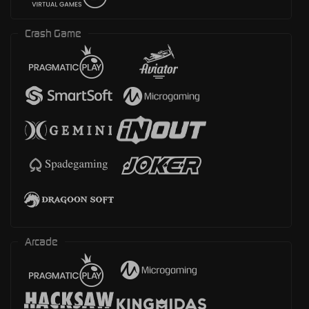
Crash Game
Arcade