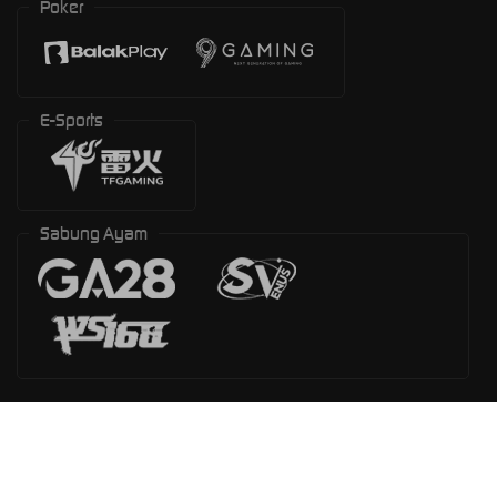
Poker
E-Sports
Sabung Ayam