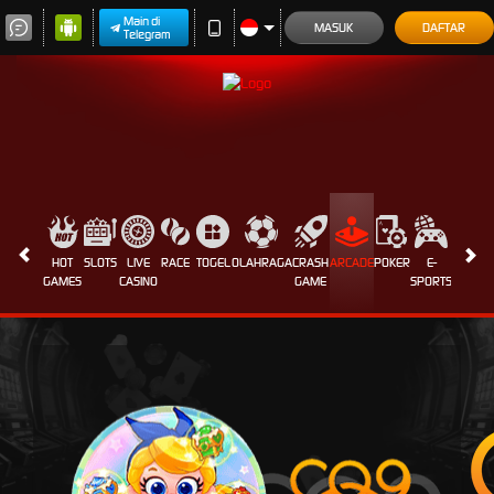
Main di
MASUK
DAFTAR
Telegram
HOT
SLOTS
LIVE
RACE
TOGEL
OLAHRAGA
CRASH
ARCADE
POKER
E-
SABUN
GAMES
CASINO
GAME
SPORTS
AYAM