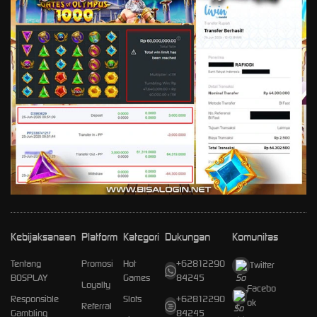
Kebijaksanaan
Platform
Kategori
Dukungan
Komunitas
Tentang
Promosi
Hot
+62812290
Twitter
BOSPLAY
Games
84245
Loyalty
Facebo
Responsible
Slots
+62812290
ok
Referral
Gambling
84245