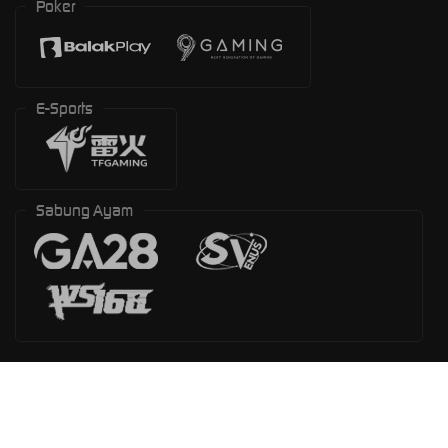
Poker
E-Sports
Sabung Ayam