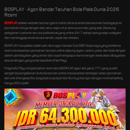
BOSPLAY - Agen Bandar Taruhan Bola Piala Dunia 2026
Resmi
BOSPLAY
adalah website taruhan game online dimana anda bisa bermain berbagai jenis
permainan hanya dengan satu akun saja untuk semua provider yang ada. Didukung
pelayanan customer service profesional yang online 24/7 setiap harinya siap melayani
dan menanggapi anda secara ramah, cepat dan efesien.
BOSPLAY merupakan salah satu situs agen bandar Club388 Terpercaya yang berlisensi
resmi menawarkan permainan taruhan online sabung ayam, casino, poker dan bola dengan
sistem pembayaran yang aman dan cepat berapapun kemenangan anda akan dibayarkan
sesuai dengan yang anda dapatkan (Fair Play).
Pragmatic Play menjadi patner resmi situs BOSPLAY agen slot gacor 777 yang sudah
sangat berpengalaman di dunia taruhan online menawarkan berbagai varian permainan
slot unik di lengkapi fitur progressive jackpot dan fitur buy free spin dengan minimal betting
hanya 200 rupiah.