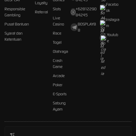
Loyalty
Facebo
Responsible
Slots
+62812290
ok
Referral
Gambling
84245
Live
Instagra
Pusat Bantuan
Casino
BOSPLAY8
m
8
Syarat dan
Race
Youtub
Ketentuan
e
Togel
Olahraga
Crash
Game
Arcade
Poker
E-Sports
Sabung
Ayam