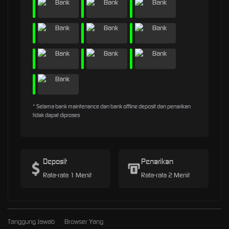
* Selama bank maintenance dan bank offline deposit dan penarikan
tidak dapat diproses
Deposit
Penarikan
Rata-rata 1 Menit
Rata-rata 2 Menit
Tanggung Jawab
Browser Yang