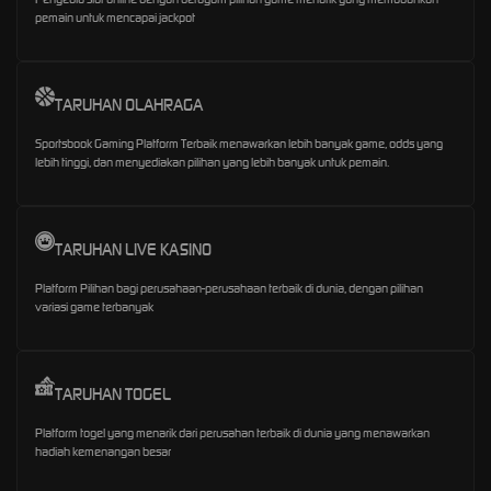
pemain untuk mencapai jackpot
TARUHAN OLAHRAGA
Sportsbook Gaming Platform Terbaik menawarkan lebih banyak game, odds yang
lebih tinggi, dan menyediakan pilihan yang lebih banyak untuk pemain.
TARUHAN LIVE KASINO
Platform Pilihan bagi perusahaan-perusahaan terbaik di dunia, dengan pilihan
variasi game terbanyak
TARUHAN TOGEL
Platform togel yang menarik dari perusahan terbaik di dunia yang menawarkan
hadiah kemenangan besar