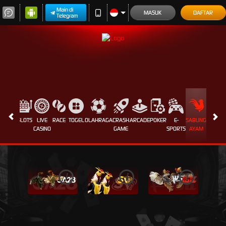
Main di
MASUK
DAFTAR
Telegram
HOT
SLOTS
LIVE
RACE
TOGEL
OLAHRAGA
CRASH
ARCADE
POKER
E-
SABUNG
PROMOS
GAMES
CASINO
GAME
SPORTS
AYAM
i
i
i