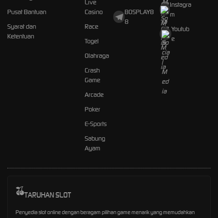
Live
Instagra
Pusat Bantuan
Casino
BOSPLAY8
m
8
Syarat dan
Race
Youtub
Ketentuan
e
Togel
Olahraga
Crash
Game
Arcade
Poker
E-Sports
Sabung
Ayam
TARUHAN SLOT
Penyedia slot online dengan beragam pilihan game menarik yang memudahkan