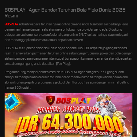
BOSPLAY - Agen Bandar Taruhan Bola Piala Dunia 2026
Resmi
BOSPLAY
adalah website taruhan game online dimana anda bisa bermain berbagai jenis
permainan hanya dengan satu akun saja untuk semua provider yang ada. Didukung
pelayanan customer service profesional yang online 24/7 setiap harinya siap melayani
dan menanggapi anda secara ramah, cepat dan efesien.
BOSPLAY merupakan salah satu situs agen bandar Club388 Terpercaya yang berlisensi
resmi menawarkan permainan taruhan online sabung ayam, casino, poker dan bola dengan
sistem pembayaran yang aman dan cepat berapapun kemenangan anda akan dibayarkan
sesuai dengan yang anda dapatkan (Fair Play).
Pragmatic Play menjadi patner resmi situs BOSPLAY agen slot gacor 777 yang sudah
sangat berpengalaman di dunia taruhan online menawarkan berbagai varian permainan
slot unik di lengkapi fitur progressive jackpot dan fitur buy free spin dengan minimal betting
hanya 200 rupiah.