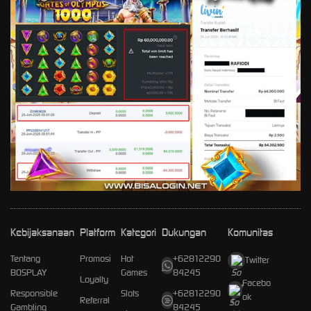
Kebijaksanaan
Platform
Kategori
Dukungan
Komunitas
Tentang
Promosi
Hot
+62812290
Twitter
BOSPLAY
Games
84245
Loyalty
Facebo
Responsible
Slots
+62812290
ok
Referral
Gambling
84245