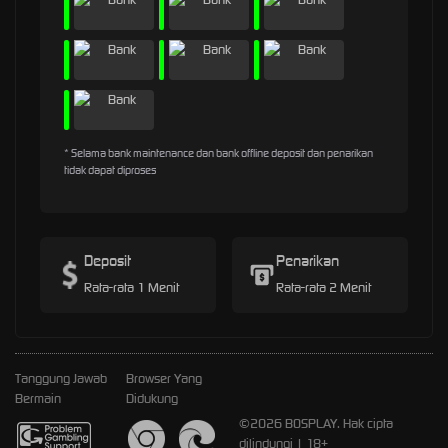
* Selama bank maintenance dan bank offline deposit dan penarikan
tidak dapat diproses
Deposit
Penarikan
Rata-rata 1 Menit
Rata-rata 2 Menit
Tanggung Jawab
Browser Yang
Bermain
Didukung
©2026 BOSPLAY. Hak cipta
dilindungi | 18+