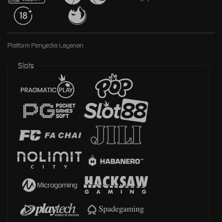
Platform Penyedia Layanan
Slots