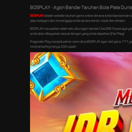
BOSPLAY - Agen Bandar Taruhan Bola Piala Dun
BOSPLAY
adalah website taruhan game online dimana anda bisa bermain b
siap melayani dan menanggapi anda secara ramah, cepat dan efesien.
BOSPLAY merupakan salah satu situs agen bandar Club388 Terpercaya ya
anda akan dibayarkan sesuai dengan yang anda dapatkan (Fair Play).
Pragmatic Play menjadi patner resmi situs BOSPLAY agen slot gacor 777 yan
minimal betting hanya 200 rupiah.