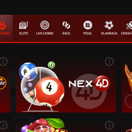
 GAMES
SLOTS
LIVE CASINO
RACE
TOGEL
OLAHRAGA
CRASH
i
i
i
i