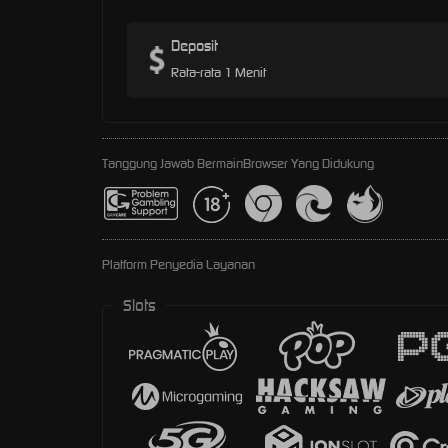
Deposit
Rata-rata 1 Menit
Tanggung Jawab Bermain
Browser Yang Didukung
Platform Penyedia Layanan
Slots