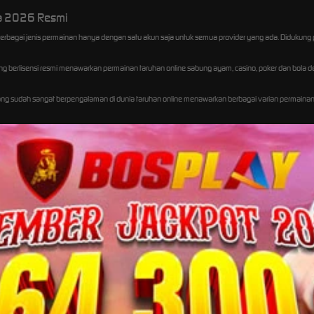
ia 2026 Resmi
erbagai jenis permainan hanya dengan satu akun saja untuk semua provider yang ada. Didukung p
ng berlisensi resmi menawarkan permainan taruhan online sabung ayam, casino, poker dan bo
g sudah sangat berpengalaman di dunia taruhan online menawarkan berbagai varian permainan slot 