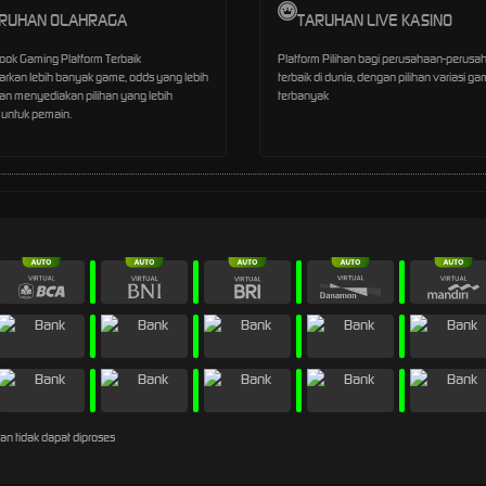
RUHAN OLAHRAGA
TARUHAN LIVE KASINO
ook Gaming Platform Terbaik
Platform Pilihan bagi perusahaan-perusa
kan lebih banyak game, odds yang lebih
terbaik di dunia, dengan pilihan variasi g
 dan menyediakan pilihan yang lebih
terbanyak
untuk pemain.
an tidak dapat diproses