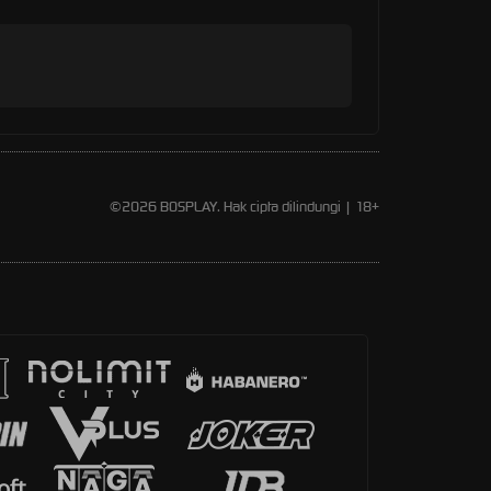
©2026 BOSPLAY. Hak cipta dilindungi | 18+