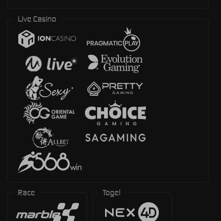
Live Casino
Race
Togel