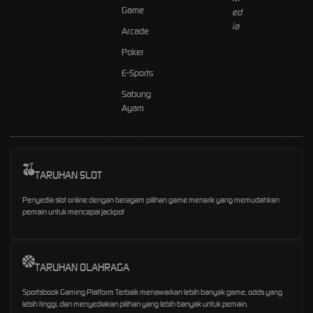
Game
Arcade
Poker
E-Sports
Sabung
Ayam
TARUHAN SLOT
Penyedia slot online dengan beragam pilihan game menarik yang memudahkan
pemain untuk mencapai jackpot
TARUHAN OLAHRAGA
Sportsbook Gaming Platform Terbaik menawarkan lebih banyak game, odds yang
lebih tinggi, dan menyediakan pilihan yang lebih banyak untuk pemain.