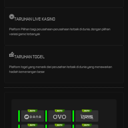
TARUHAN LIVE KASINO
Platform Pilihan bagi perusahaan-perusahaan terbaik di dunia, dengan pilihan
variasi game terbanyak
TARUHAN TOGEL
Platform togel yang menarik dari perusahan terbaik di dunia yang menawarkan
hadiah kemenangan besar