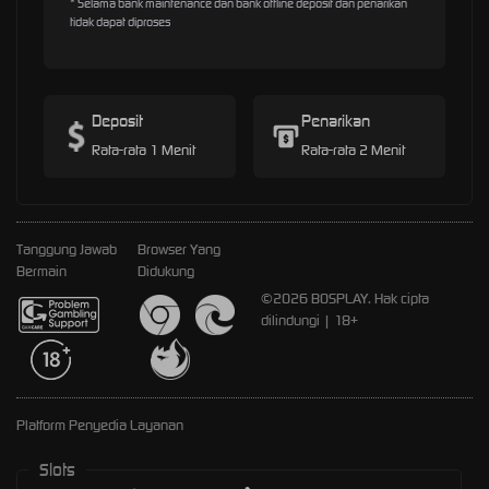
* Selama bank maintenance dan bank offline deposit dan penarikan
tidak dapat diproses
Deposit
Penarikan
Rata-rata 1 Menit
Rata-rata 2 Menit
Tanggung Jawab
Browser Yang
Bermain
Didukung
©2026 BOSPLAY. Hak cipta
dilindungi | 18+
Platform Penyedia Layanan
Slots