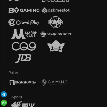
Poker
E-Sports