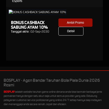
ESports
BONUS CASHBACK
Ambil Promo
SABUNG AYAM 10%
Detail
Tanggal akhir:
02-Sep-2030
BOSPLAY - Agen Bandar Taruhan Bola Piala Dunia 2026
Resmi
BOSPLAY
adalah website taruhan game online dimana anda bisa bermain berbagai jenis
permainan hanya dengan satu akun saja untuk semua provider yang ada. Didukung
pelayanan customer service profesional yang online 24/7 setiap harinya siap melayani
dan menanggapi anda secara ramah, cepat dan efesien.