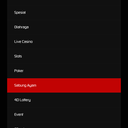
Spesial
Olahraga
Live Casino
Slots
Poker
Sabung Ayam
4D Lottery
Event