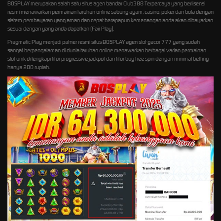
BOSPLAY merupakan salah satu situs agen bandar Club388 Terpercaya yang berlisensi
resmi menawarkan permainan taruhan online sabung ayam, casino, poker dan bola dengan
sistem pembayaran yang aman dan cepat berapapun kemenangan anda akan dibayarkan
sesuai dengan yang anda dapatkan (Fair Play).
Pragmatic Play menjadi patner resmi situs BOSPLAY agen slot gacor 777 yang sudah
sangat berpengalaman di dunia taruhan online menawarkan berbagai varian permainan
slot unik di lengkapi fitur progressive jackpot dan fitur buy free spin dengan minimal betting
hanya 200 rupiah.