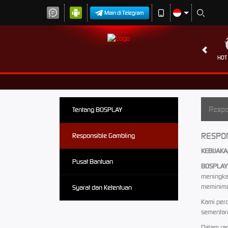
Main di Telegram
HOT
Respo
Tentang BOSPLAY
RESPO
Responsible Gambling
KEBIJAKA
Pusat Bantuan
BOSPLAY
meningka
meminimal
Syarat dan Ketentuan
Kami perc
sementara
Dalam ra