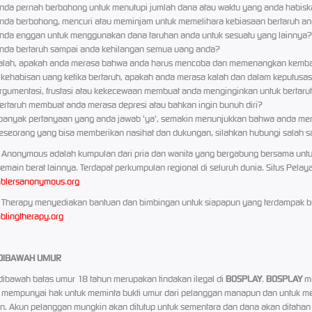
nda pernah berbohong untuk menutupi jumlah dana atau waktu yang anda habiska
nda berbohong, mencuri atau meminjam untuk memelihara kebiasaan bertaruh a
nda enggan untuk menggunakan dana taruhan anda untuk sesuatu yang lainnya?
nda bertaruh sampai anda kehilangan semua uang anda?
kalah, apakah anda merasa bahwa anda harus mencoba dan memenangkan kemba
 kehabisan uang ketika bertaruh, apakah anda merasa kalah dan dalam keputusas
gumentasi, frustasi atau kekecewaan membuat anda menginginkan untuk bertaruh
rtaruh membuat anda merasa depresi atau bahkan ingin bunuh diri?
banyak pertanyaan yang anda jawab 'ya', semakin menunjukkan bahwa anda memi
seorang yang bisa memberikan nasihat dan dukungan, silahkan hubungi salah satu 
 Anonymous adalah kumpulan dari pria dan wanita yang bergabung bersama unt
main berat lainnya. Terdapat perkumpulan regional di seluruh dunia. Situs Pela
blersanonymous.org
Therapy menyediakan bantuan dan bimbingan untuk siapapun yang terdampak buruk 
lingtherapy.org
 DIBAWAH UMUR
dibawah batas umur 18 tahun merupakan tindakan ilegal di
BOSPLAY
.
BOSPLAY
me
mempunyai hak untuk meminta bukti umur dari pelanggan manapun dan untuk me
n. Akun pelanggan mungkin akan ditutup untuk sementara dan dana akan ditahan