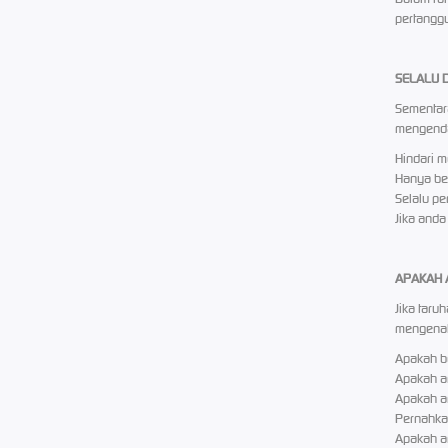
pertanggu
SELALU 
Sementara
mengenda
Hindari m
Hanya ber
Selalu p
Jika anda
APAKAH 
Jika taru
mengenal
Apakah b
Apakah an
Apakah an
Pernahka
Apakah an