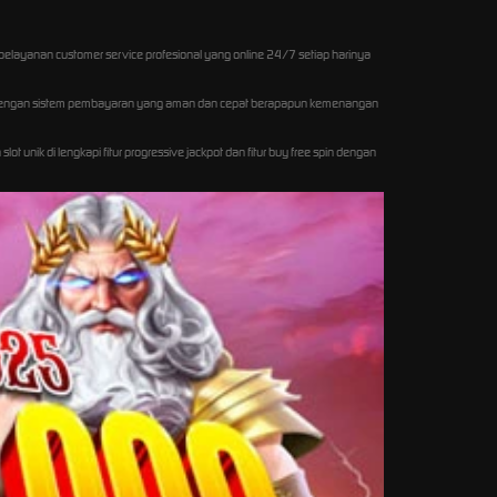
elayanan customer service profesional yang online 24/7 setiap harinya
la dengan sistem pembayaran yang aman dan cepat berapapun kemenangan
unik di lengkapi fitur progressive jackpot dan fitur buy free spin dengan