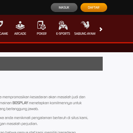
MASUK
DAFTAR
 GAME
ARCADE
POKER
E-SPORTS
SABUNG AYAM
PROMOSI
ya mempromosikan kesadaran akan masalah judi dan
rmainan
BOSPLAY
menetapkan komitmennya untuk
yang bertanggung jawab.
a anda menikmati pengalaman bertaruh di situs kami,
gan masalah perjudian.
an bahwa semua staf kami memiliki kesadaran