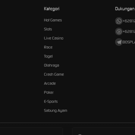
Kategori
Dukungan
Hot Games
+6281
Slots
+6281
Live Casino
BOSPL
Race
Togel
Olahraga
Crash Game
Arcade
Poker
E-Sports
Sabung Ayam