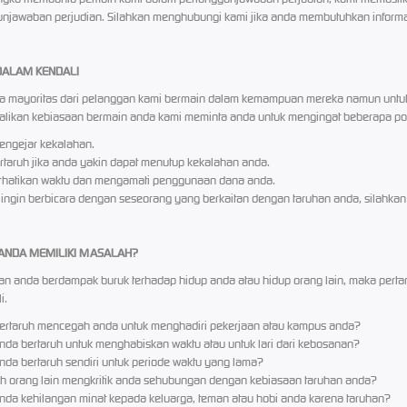
njawaban perjudian. Silahkan menghubungi kami jika anda membutuhkan informasi
DALAM KENDALI
 mayoritas dari pelanggan kami bermain dalam kemampuan mereka namun untuk be
likan kebiasaan bermain anda kami meminta anda untuk mengingat beberapa poin
engejar kekalahan.
taruh jika anda yakin dapat menutup kekalahan anda.
erhatikan waktu dan mengamati penggunaan dana anda.
 ingin berbicara dengan seseorang yang berkaitan dengan taruhan anda, silahkan h
ANDA MEMILIKI MASALAH?
han anda berdampak buruk terhadap hidup anda atau hidup orang lain, maka per
i.
ertaruh mencegah anda untuk menghadiri pekerjaan atau kampus anda?
da bertaruh untuk menghabiskan waktu atau untuk lari dari kebosanan?
da bertaruh sendiri untuk periode waktu yang lama?
h orang lain mengkritik anda sehubungan dengan kebiasaan taruhan anda?
da kehilangan minat kepada keluarga, teman atau hobi anda karena taruhan?