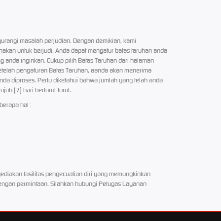
gurangi masalah perjudian. Dengan demikian, kami
kan untuk berjudi. Anda dapat mengatur batas taruhan anda
 anda inginkan. Cukup pilih Batas Taruhan dari halaman
Setelah pengaturan Batas Taruhan, aanda akan menerima
da diproses. Perlu diketahui bahwa jumlah yang telah anda
 (7) hari berturut-turut.
erapa hal :
ediakan fasilitas pengecualian diri yang memungkinkan
engan permintaan. Silahkan hubungi Petugas Layanan