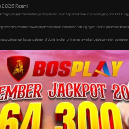
ia 2026 Resmi
erbagai jenis permainan hanya dengan satu akun saja untuk semua provider yang ada. Didukung p
ng berlisensi resmi menawarkan permainan taruhan online sabung ayam, casino, poker dan bo
g sudah sangat berpengalaman di dunia taruhan online menawarkan berbagai varian permainan slot 