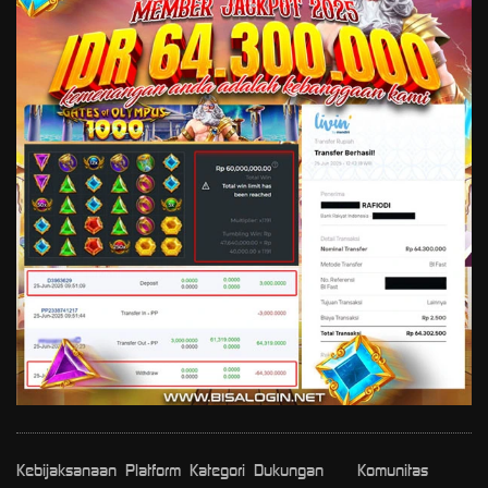
Kebijaksanaan
Platform
Kategori
Dukungan
Komunitas