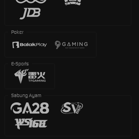
Poker
E-Sports
Sabung Ayam