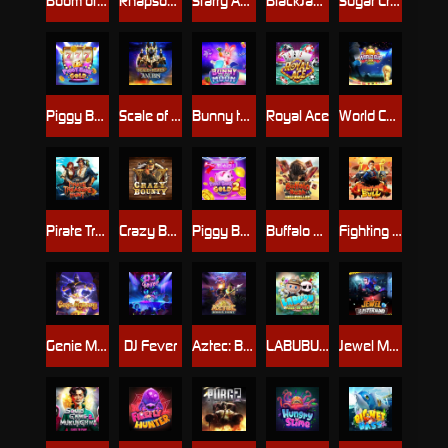
Boom of Prosperity
Rhapsody of Muertos
Starry Adventure
BlackJack21
Sugar Crush
Piggy Bank Gold
Scale of Heaven: Anubis
Bunny to the Moon
Royal Ace
World Cup Final
Pirate Treasure Hunt
Crazy Bounty
Piggy Bank Gold 2
Buffalo Rush HIGHROLLER
Fighting Bull
Genie Mystery
DJ Fever
Aztec: Bonus Hunt
LABUBU: Fall In Wild
Jewel Mastermind