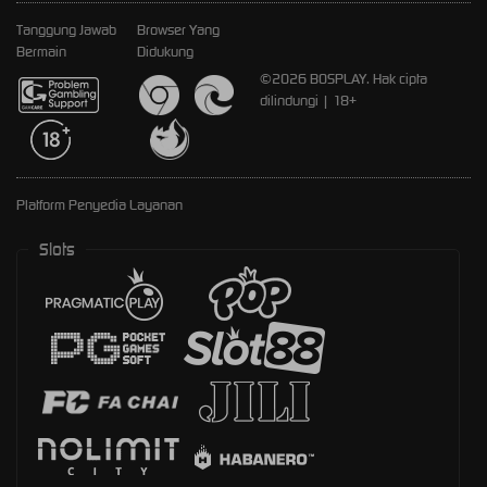
Tanggung Jawab
Browser Yang
Bermain
Didukung
©2026 BOSPLAY. Hak cipta
dilindungi | 18+
Platform Penyedia Layanan
Slots