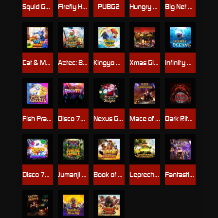
Squid Game 2: Mukunghwa
Firefly Hunter
PUBG2
Hungry Slime
Big Net Bass
Cat & Mouse
Aztec: Bonus Hunt 2 Xmas
Kingyo Riches
Xmas Gift Delight
Infinity Ocean
Fish Prawn Crab Bonanza
Disco 777
Nexus Gift Delight
Mace of Hercules
Dark Ritual
Disco 777 Hold and Win
Jumanji Bonanza
Book of Safari
Leprechaun’s Fortune
Fantastic Beast