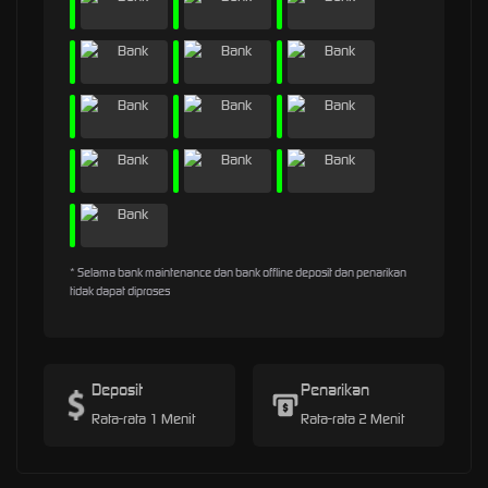
* Selama bank maintenance dan bank offline deposit dan penarikan
tidak dapat diproses
Deposit
Penarikan
Rata-rata 1 Menit
Rata-rata 2 Menit