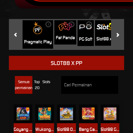
i
i
i
i
i
Facha
Fat Panda
Slot88 x PP
PG Soft
Pragmatic Play
SLOT88 X PP
Semua
Top
Slots
permainan
20
Goyang Gaib
Wukong - Black Scatter
Slot88 Olympus 1000
Bang Gacor 1000
Slot88 Gates of Olympus Super Scatter