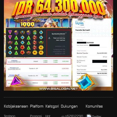
Kebijaksanaan
Platform
Kategori
Dukungan
Komunitas
Tentang
Promosi
Hot
+62812290
Twitter