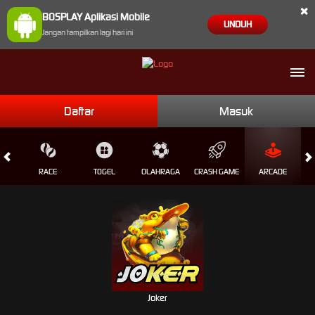
×
BOSPLAY Aplikasi Mobile
UNDUH
Jangan tampilkan lagi hari ini
Daftar
Masuk
SINO
RACE
TOGEL
OLAHRAGA
CRASH GAME
ARCADE
Joker