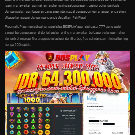
resmi menawarkan permainan taruhan online sabung ayam, casino, poker dan bola
dengan sistem pembayaran yang aman dan cepat berapapun kemenangan anda akan
dibayarkan sesuai dengan yang anda dapatkan (Fair Play).
Pragmatic Play menjadi patner resmi situs BOSPLAY agen slot gacor 777 yang sudah
sangat berpengalaman di dunia taruhan online menawarkan berbagai varian permainan
slot unik di lengkapi fitur progressive jackpot dan fitur buy free spin dengan minimal betting
hanya 200 rupiah.