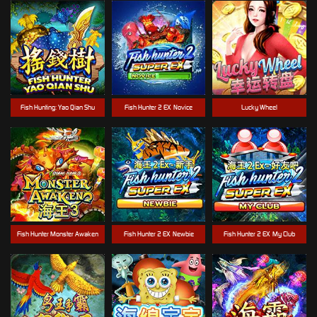
Fish Hunting: Yao Qian Shu
Fish Hunter 2 EX-Novice
Lucky Wheel
Fish Hunter Monster Awaken
Fish Hunter 2 EX-Newbie
Fish Hunter 2 EX-My Club