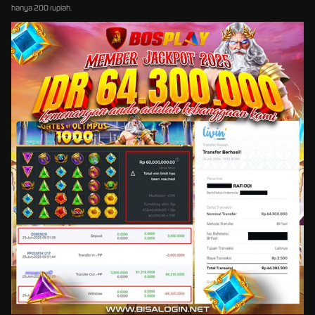
hanya 200 rupiah.