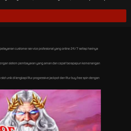
elayanan customer service profesional yang online 24/7 setiap harinya
la dengan sistem pembayaran yang aman dan cepat berapapun kemenangan
unik di lengkapi fitur progressive jackpot dan fitur buy free spin dengan