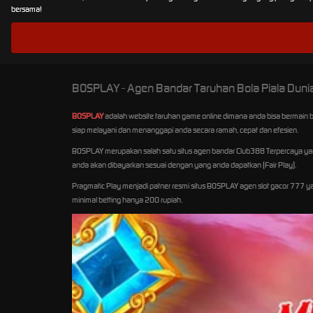
bersama!
BOSPLAY - Agen Bandar Taruhan Bola Piala Dun
BOSPLAY
adalah website taruhan game online dimana anda bisa bermain b
siap melayani dan menanggapi anda secara ramah, cepat dan efesien.
BOSPLAY merupakan salah satu situs agen bandar Club388 Terpercaya ya
anda akan dibayarkan sesuai dengan yang anda dapatkan (Fair Play).
Pragmatic Play menjadi patner resmi situs BOSPLAY agen slot gacor 777 yan
minimal betting hanya 200 rupiah.