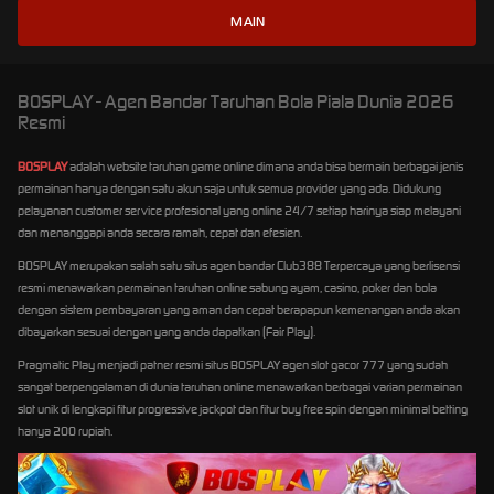
MAIN
BOSPLAY - Agen Bandar Taruhan Bola Piala Dunia 2026
Resmi
BOSPLAY
adalah website taruhan game online dimana anda bisa bermain berbagai jenis
permainan hanya dengan satu akun saja untuk semua provider yang ada. Didukung
pelayanan customer service profesional yang online 24/7 setiap harinya siap melayani
dan menanggapi anda secara ramah, cepat dan efesien.
BOSPLAY merupakan salah satu situs agen bandar Club388 Terpercaya yang berlisensi
resmi menawarkan permainan taruhan online sabung ayam, casino, poker dan bola
dengan sistem pembayaran yang aman dan cepat berapapun kemenangan anda akan
dibayarkan sesuai dengan yang anda dapatkan (Fair Play).
Pragmatic Play menjadi patner resmi situs BOSPLAY agen slot gacor 777 yang sudah
sangat berpengalaman di dunia taruhan online menawarkan berbagai varian permainan
slot unik di lengkapi fitur progressive jackpot dan fitur buy free spin dengan minimal betting
hanya 200 rupiah.