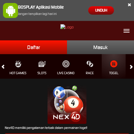
×
BOSPLAY Aplikasi Mobile
UNDUH
Jangan tampilkan lagi hari ini
Daftar
Masuk
HOT GAMES
SLOTS
LIVE CASINO
RACE
TOGEL
OL
Nex4D memiliki pengalaman terbaik dalam permainan togel!