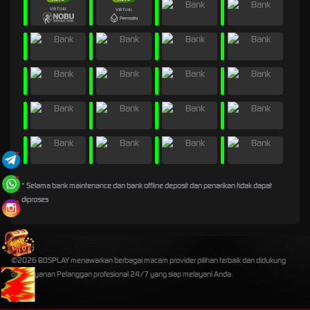
* Selama bank maintenance dan bank offline deposit dan penarikan tidak dapat
diproses
©2026 BOSPLAY menawarkan berbagai macam provider pilihan terbaik dan didukung
oleh Layanan Pelanggan profesional 24/7 yang siap melayani Anda.