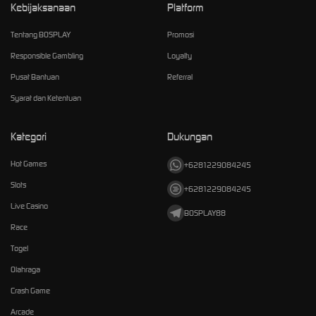
Kebijaksanaan
Platform
Tentang BOSPLAY
Promosi
Responsible Gambling
Loyalty
Pusat Bantuan
Referral
Syarat dan Ketentuan
Kategori
Dukungan
Hot Games
+6281229084245
Slots
+6281229084245
Live Casino
BOSPLAY88
Race
Togel
Olahraga
Crash Game
Arcade