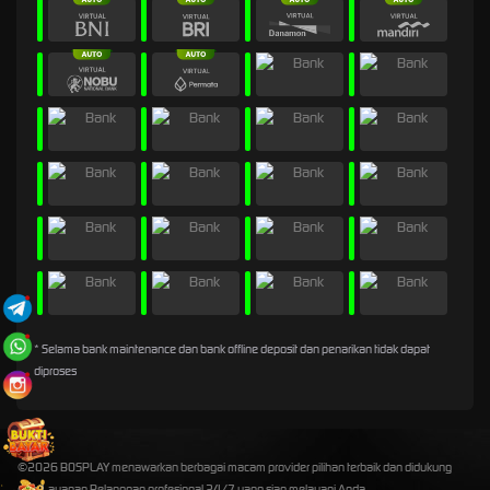
* Selama bank maintenance dan bank offline deposit dan penarikan tidak dapat
diproses
©2026 BOSPLAY menawarkan berbagai macam provider pilihan terbaik dan didukung
oleh Layanan Pelanggan profesional 24/7 yang siap melayani Anda.