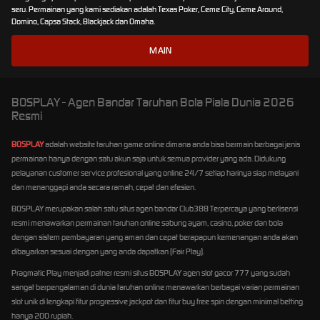
seru. Permainan yang kami sediakan adalah Texas Poker, Ceme City, Ceme Around,
Domino, Capsa Stack, Blackjack dan Omaha.
MAIN
BOSPLAY - Agen Bandar Taruhan Bola Piala Dunia 2026
Resmi
BOSPLAY
adalah website taruhan game online dimana anda bisa bermain berbagai jenis
permainan hanya dengan satu akun saja untuk semua provider yang ada. Didukung
pelayanan customer service profesional yang online 24/7 setiap harinya siap melayani
dan menanggapi anda secara ramah, cepat dan efesien.
BOSPLAY merupakan salah satu situs agen bandar Club388 Terpercaya yang berlisensi
resmi menawarkan permainan taruhan online sabung ayam, casino, poker dan bola
dengan sistem pembayaran yang aman dan cepat berapapun kemenangan anda akan
dibayarkan sesuai dengan yang anda dapatkan (Fair Play).
Pragmatic Play menjadi patner resmi situs BOSPLAY agen slot gacor 777 yang sudah
sangat berpengalaman di dunia taruhan online menawarkan berbagai varian permainan
slot unik di lengkapi fitur progressive jackpot dan fitur buy free spin dengan minimal betting
hanya 200 rupiah.