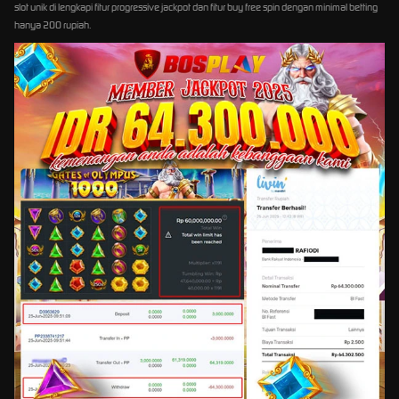
slot unik di lengkapi fitur progressive jackpot dan fitur buy free spin dengan minimal betting
hanya 200 rupiah.