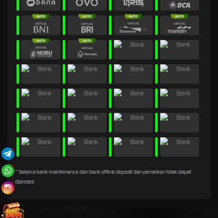
* Selama bank maintenance dan bank offline deposit dan penarikan tidak dapat
diproses