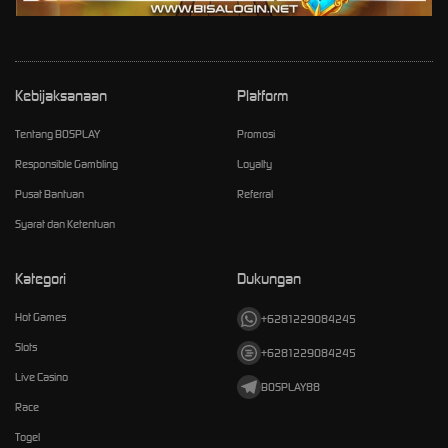
Kebijaksanaan
Platform
Tentang BOSPLAY
Promosi
Responsible Gambling
Loyalty
Pusat Bantuan
Referral
Syarat dan Ketentuan
Kategori
Dukungan
Hot Games
+6281229084245
Slots
+6281229084245
Live Casino
BOSPLAY88
Race
Togel