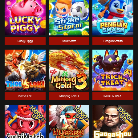
Lucky Piggy
Strike Storm
Penguin Smash
Thor vs Loki
Mahjong Gold 3
TRICK OR TREAT