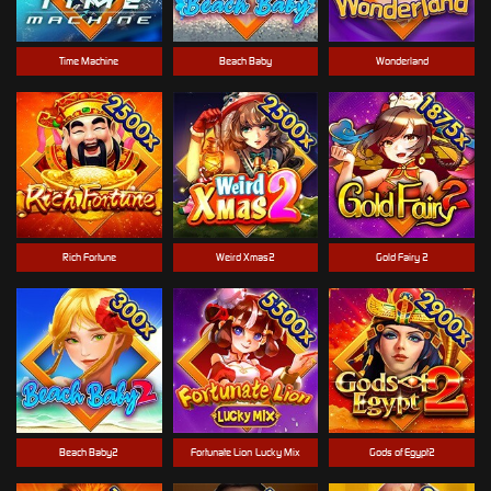
Time Machine
Beach Baby
Wonderland
Rich Fortune
Weird Xmas2
Gold Fairy 2
Beach Baby2
Fortunate Lion-Lucky Mix
Gods of Egypt2