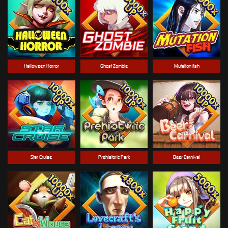
Halloween Horror
Ghost Zombie
Mutation fish
Star Cruise
Prehistoric Park
Beer Carnival