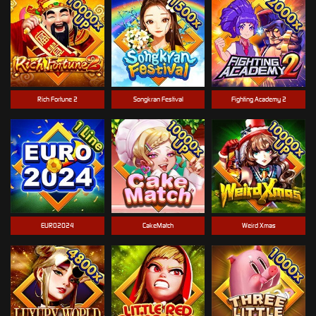
Rich Fortune 2
Songkran Festival
Fighting Academy 2
EURO2024
CakeMatch
Weird Xmas