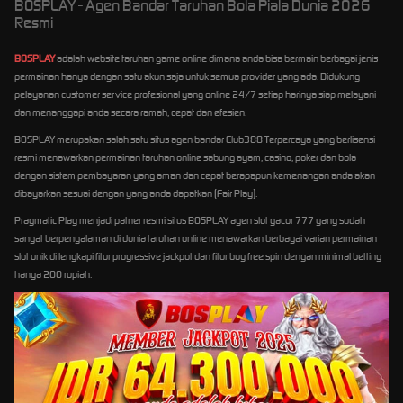
BOSPLAY - Agen Bandar Taruhan Bola Piala Dunia 2026
Resmi
BOSPLAY
adalah website taruhan game online dimana anda bisa bermain berbagai jenis
permainan hanya dengan satu akun saja untuk semua provider yang ada. Didukung
pelayanan customer service profesional yang online 24/7 setiap harinya siap melayani
dan menanggapi anda secara ramah, cepat dan efesien.
BOSPLAY merupakan salah satu situs agen bandar Club388 Terpercaya yang berlisensi
resmi menawarkan permainan taruhan online sabung ayam, casino, poker dan bola
dengan sistem pembayaran yang aman dan cepat berapapun kemenangan anda akan
dibayarkan sesuai dengan yang anda dapatkan (Fair Play).
Pragmatic Play menjadi patner resmi situs BOSPLAY agen slot gacor 777 yang sudah
sangat berpengalaman di dunia taruhan online menawarkan berbagai varian permainan
slot unik di lengkapi fitur progressive jackpot dan fitur buy free spin dengan minimal betting
hanya 200 rupiah.