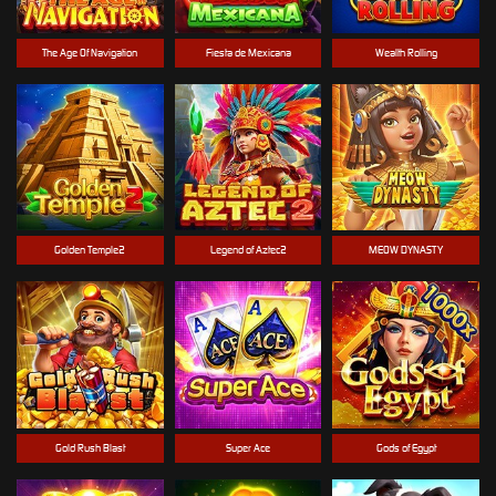
The Age Of Navigation
Fiesta de Mexicana
Wealth Rolling
Golden Temple2
Legend of Aztec2
MEOW DYNASTY
Gold Rush Blast
Super Ace
Gods of Egypt