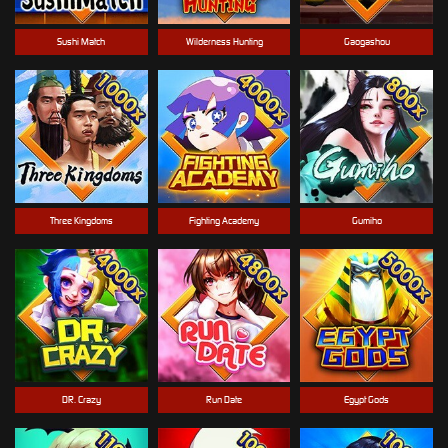
Sushi Match
Wilderness Hunting
Gaogashou
Three Kingdoms
Fighting Academy
Gumiho
DR. Crazy
Run Date
Egypt Gods