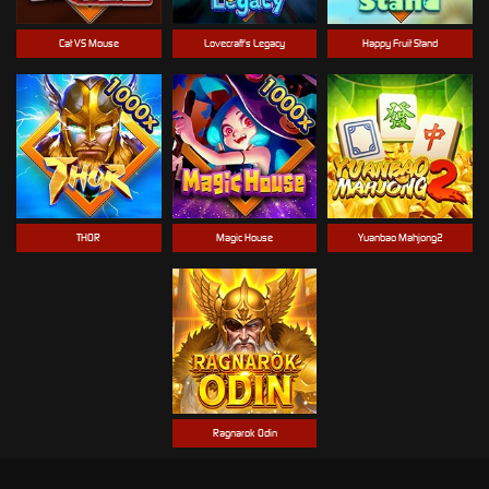
Cat VS Mouse
Lovecraft's Legacy
Happy Fruit Stand
THOR
Magic House
Yuanbao Mahjong2
Ragnarok Odin