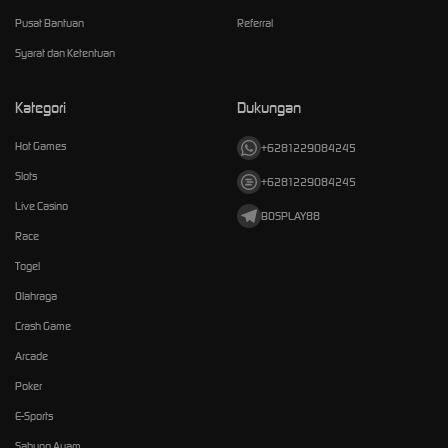
Pusat Bantuan
Referral
Syarat dan Ketentuan
Kategori
Dukungan
Hot Games
+6281229084245
Slots
+6281229084245
Live Casino
BOSPLAY88
Race
Togel
Olahraga
Crash Game
Arcade
Poker
E-Sports
Sabung Ayam