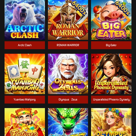
Arctic Clash
ROMAN WARRIOR
Big Eater
Yuanbao Mahjong
Olympus - Zeus
Unparalleled Phoenix Dynasty