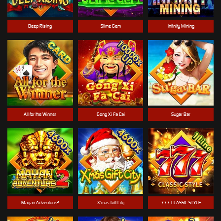
Deep Rising
Slime Gem
Infinity Mining
All for the Winner
Gong Xi Fa Cai
Sugar Bar
Mayan Adventure2
X'mas Gift City
777-CLASSIC STYLE