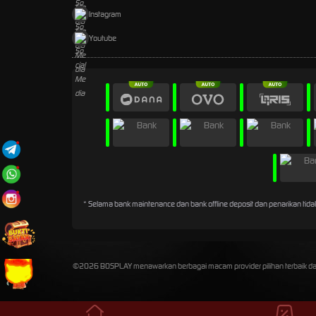
Instagram
Youtube
* Selama bank maintenance dan bank offline deposit dan penarikan tida
©2026 BOSPLAY menawarkan berbagai macam provider pilihan terbaik dan