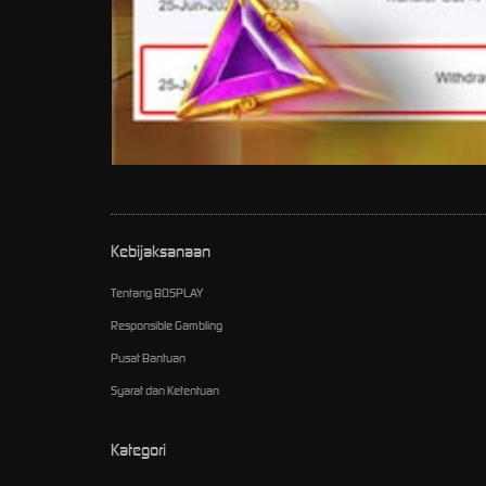
Kebijaksanaan
Tentang BOSPLAY
Responsible Gambling
Pusat Bantuan
Syarat dan Ketentuan
Kategori