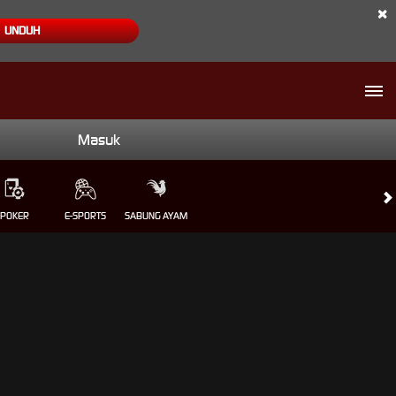
×
UNDUH
Masuk
POKER
E-SPORTS
SABUNG AYAM