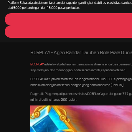
Platform Saba adalah platform taruhan olahraga dengan tingkat stabilitas, elastisitas, dan
dari 5000 pertandingan dan 18.000 pasar per bulan.
BOSPLAY - Agen Bandar Taruhan Bola Piala Dun
BOSPLAY
adalah website taruhan game online dimana anda bisa bermain b
siap melayani dan menanggapi anda secara ramah, cepat dan efesien.
BOSPLAY merupakan salah satu situs agen bandar Club388 Terpercaya ya
anda akan dibayarkan sesuai dengan yang anda dapatkan (Fair Play).
Pragmatic Play menjadi patner resmi situs BOSPLAY agen slot gacor 777 yan
minimal betting hanya 200 rupiah.