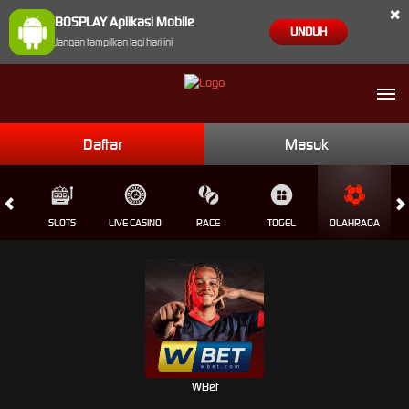
×
BOSPLAY Aplikasi Mobile
UNDUH
Jangan tampilkan lagi hari ini
Daftar
Masuk
MES
SLOTS
LIVE CASINO
RACE
TOGEL
OLAHRAGA
C
WBet