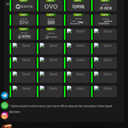
* Selama bank maintenance dan bank offline deposit dan penarikan tidak dapat
diproses