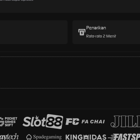
Penarikan
Rata-rata 2 Menit