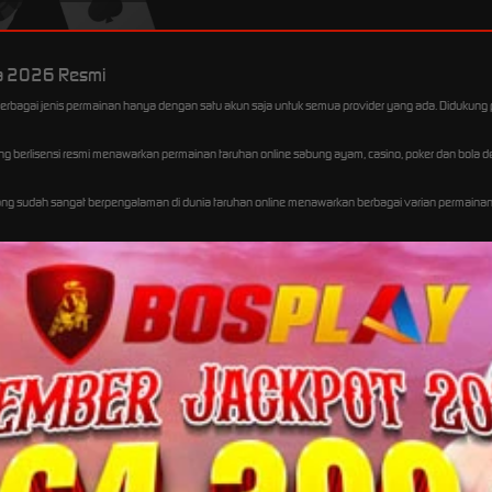
ia 2026 Resmi
erbagai jenis permainan hanya dengan satu akun saja untuk semua provider yang ada. Didukung p
ng berlisensi resmi menawarkan permainan taruhan online sabung ayam, casino, poker dan bo
g sudah sangat berpengalaman di dunia taruhan online menawarkan berbagai varian permainan slot 