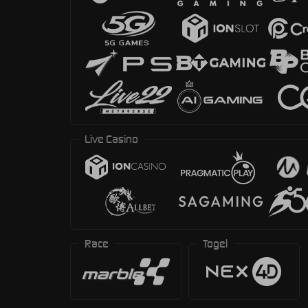
Live Casino
Race
Togel