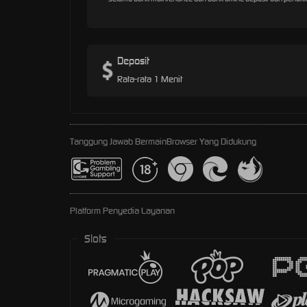
Deposit
Rata-rata 1 Menit
Tanggung Jawab Bermain
Browser Yang Didukung
Platform Penyedia Layanan
Slots