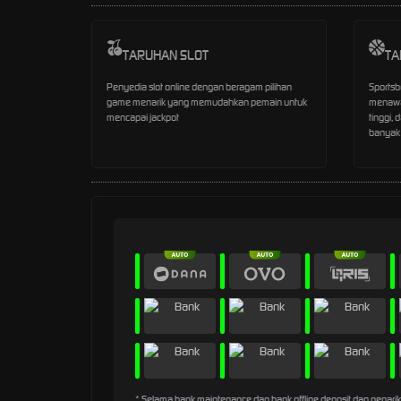
TARUHAN SLOT
TA
Penyedia slot online dengan beragam pilihan
Sportsb
game menarik yang memudahkan pemain untuk
menawar
mencapai jackpot
tinggi,
banyak 
* Selama bank maintenance dan bank offline deposit dan penarik