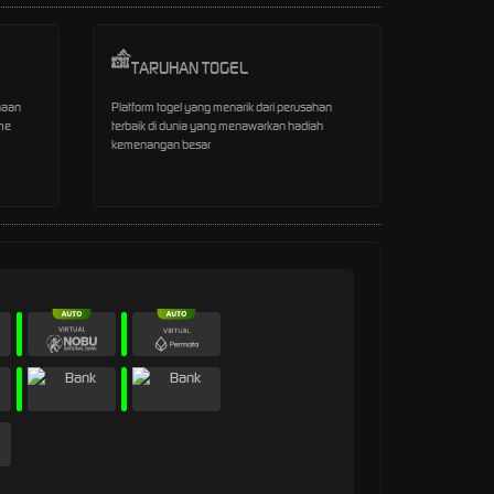
TARUHAN TOGEL
haan
Platform togel yang menarik dari perusahan
ame
terbaik di dunia yang menawarkan hadiah
kemenangan besar