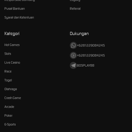
Pusat Bantuan
Referral
Syarat dan Ketentuan
Kategori
Dukungan
Hot Games
+6281229084245
Slots
+6281229084245
Live Casino
BOSPLAY88
Race
Togel
Olahraga
Crash Game
Arcade
Poker
E-Sports