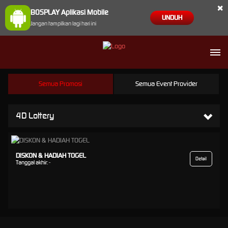
×
BOSPLAY Aplikasi Mobile
UNDUH
Jangan tampilkan lagi hari ini
Semua Promosi
Semua Event Provider
4D Lottery
DISKON & HADIAH TOGEL
Detail
Tanggal akhir:
-