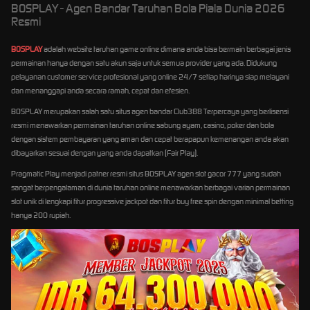
BOSPLAY - Agen Bandar Taruhan Bola Piala Dunia 2026
Resmi
BOSPLAY
adalah website taruhan game online dimana anda bisa bermain berbagai jenis
permainan hanya dengan satu akun saja untuk semua provider yang ada. Didukung
pelayanan customer service profesional yang online 24/7 setiap harinya siap melayani
dan menanggapi anda secara ramah, cepat dan efesien.
BOSPLAY merupakan salah satu situs agen bandar Club388 Terpercaya yang berlisensi
resmi menawarkan permainan taruhan online sabung ayam, casino, poker dan bola
dengan sistem pembayaran yang aman dan cepat berapapun kemenangan anda akan
dibayarkan sesuai dengan yang anda dapatkan (Fair Play).
Pragmatic Play menjadi patner resmi situs BOSPLAY agen slot gacor 777 yang sudah
sangat berpengalaman di dunia taruhan online menawarkan berbagai varian permainan
slot unik di lengkapi fitur progressive jackpot dan fitur buy free spin dengan minimal betting
hanya 200 rupiah.