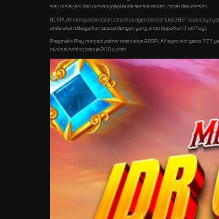
siap melayani dan menanggapi anda secara ramah, cepat dan efesien.
BOSPLAY merupakan salah satu situs agen bandar Club388 Terpercaya ya
anda akan dibayarkan sesuai dengan yang anda dapatkan (Fair Play).
Pragmatic Play menjadi patner resmi situs BOSPLAY agen slot gacor 777 yan
minimal betting hanya 200 rupiah.