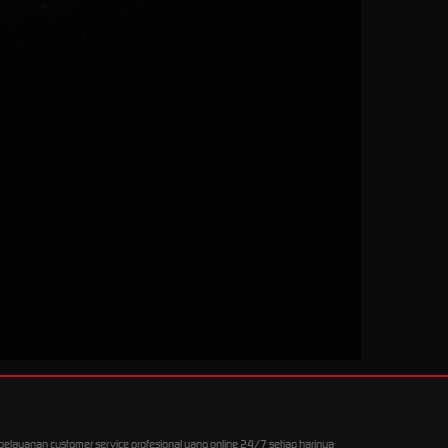
elayanan customer service profesional yang online 24/7 setiap harinya