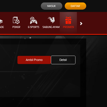
MASUK
DAFTAR
ADE
POKER
E-SPORTS
SABUNG AYAM
PROMOSI
Ambil Promo
Detail