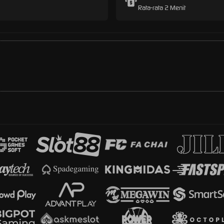
Rata-rata 2 Menit