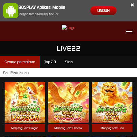
×
BOSPLAY Aplikasi Mobile
UNDUH
Jangan tampilkan lagi hari ini
LIVE22
Semua permainan
Top 20
Slots
Mahjong Gold: Dragon
Mahjong Gold: Phoenix
Mahjong Gold: Lion