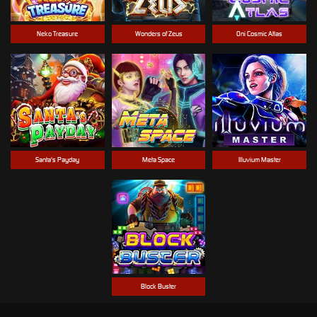
Neko Treasure
Wonders of Zeus
Oni Cosmic Atlas
Santa's Payday
Meta Space
Illuvium Master
Block Buster