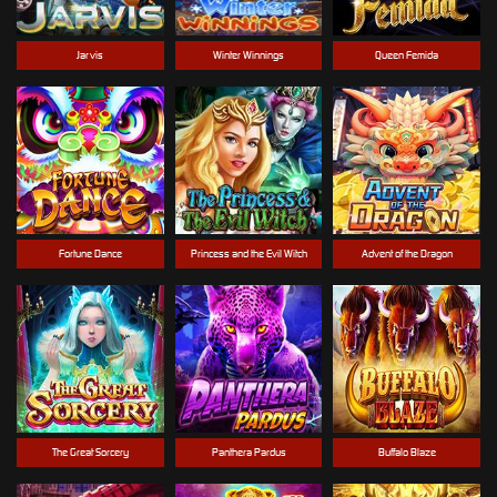
Jarvis
Winter Winnings
Queen Femida
Fortune Dance
Princess and the Evil Witch
Advent of the Dragon
The Great Sorcery
Panthera Pardus
Buffalo Blaze