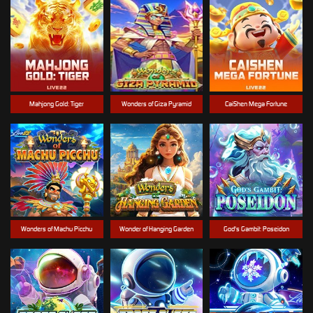
Mahjong Gold: Tiger
Wonders of Giza Pyramid
CaiShen Mega Fortune
Wonders of Machu Picchu
Wonder of Hanging Garden
God's Gambit: Poseidon