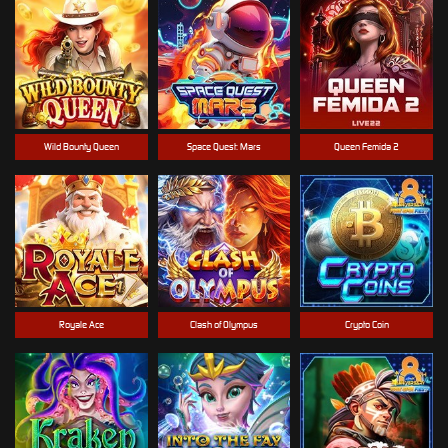
Wild Bounty Queen
Space Quest: Mars
Queen Femida 2
Royale Ace
Clash of Olympus
Crypto Coin