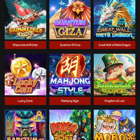
Shipwrecked Riches
Quantum Of Giza
Great Wall of Meta Dragon
Lucky Coins
Mahjong Style
Kingdom of Luck