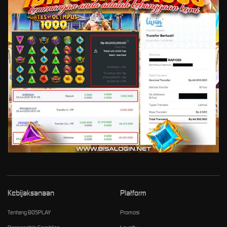
Kebijaksanaan
Platform
Tentang BOSPLAY
Promosi