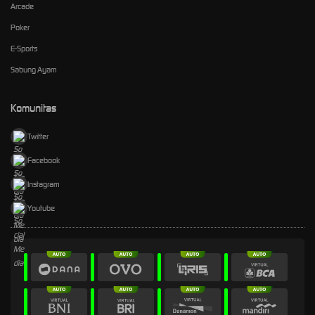
Arcade
Poker
E-Sports
Sabung Ayam
Komunitas
Twitter
Facebook
Instagram
Youtube