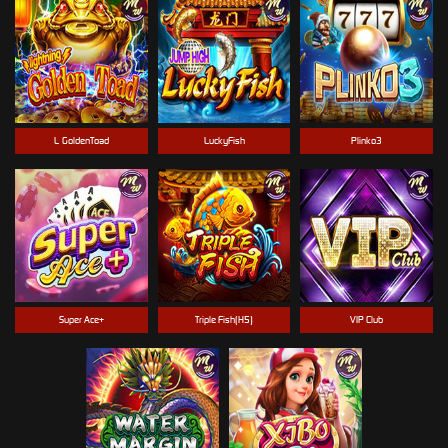
L-GoldenToad
LuckyFish
Plinko3
Super Ace+
Triple Fish(H5)
VIP Club