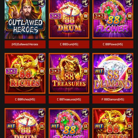
(H5)Outlawed Heroes
C-88Drum(H5)
C-88Flower(H5)
C-88Riches(H5)
C-88Treasures(H5)
F-88Diamond(H5)