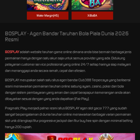
Water Margin(H5)
XiBoBA
BOSPLAY - Agen Bandar Taruhan Bola Piala Dunia 2026
Resmi
BOSPLAY
adalah website taruhan game online dimana anda bisa bermain berbagai jenis
permainan hanya dengan satu akun saja untuk semua provider yang ada. Didukung
pelayanan customer service profesional yang online 24/7 setiap harinya siap melayani
dan menanggapi anda secara ramah, cepat dan efesien.
BOSPLAY merupakan salah satu situs agen bandar Club388 Terpercaya yang berlisensi
resmi menawarkan permainan taruhan online sabung ayam, casino, poker dan bola
dengan sistem pembayaran yang aman dan cepat berapapun kemenangan anda akan
dibayarkan sesuai dengan yang anda dapatkan (Fair Play).
Pragmatic Play menjadi patner resmi situs BOSPLAY agen slot gacor 777 yang sudah
sangat berpengalaman di dunia taruhan online menawarkan berbagai varian permainan
slot unik di lengkapi fitur progressive jackpot dan fitur buy free spin dengan minimal betting
hanya 200 rupiah.