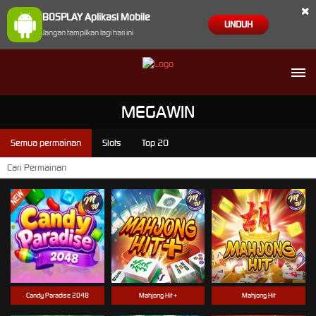
×
BOSPLAY Aplikasi Mobile
UNDUH
Jangan tampilkan lagi hari ini
MEGAWIN
Semua permainan
Slots
Top 20
Candy Paradise 2048
Mahjong Hit +
Mahjong Hit